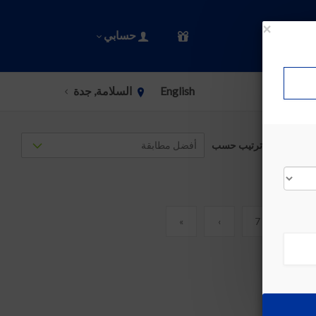
×
حسابي
English
السلامة, جدة
ترتيب حسب
»
›
7
6