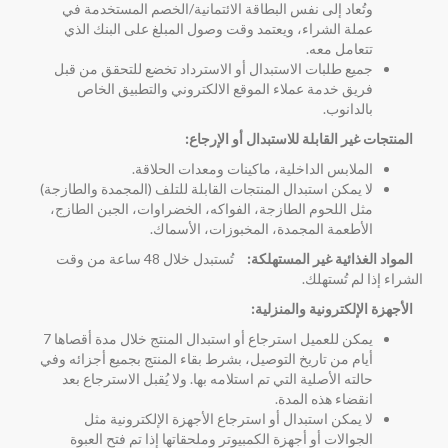
وتُعاد إلى نفس البطاقة الائتمانية/الخصم المستخدمة في
عملة الشراء، ويعتمد وقت وصول المبلغ على البنك الذي
تتعامل معه.
جميع طلبات الاستبدال أو الاسترداد تخضع للتحقق من قبل
فريق خدمة عملاء الموقع الالكتروني والتطبيق الخاص
بالدانوب.
المنتجات غير القابلة للاستبدال أو الإرجاع:
الملابس الداخلية، ماكينات ومعدات الحلاقة.
لا يمكن استبدال المنتجات القابلة للتلف (المجمدة والطازجة)
مثل اللحوم الطازجة، الفواكه، الخضراوات، الجبن الطازج،
الأطعمة المجمدة، المخبوزات، الأسماك.
المواد الغذائية غير المستهلكة:
تُستبدل خلال 48 ساعة من وقت
الشراء إذا لم تُستهلك.
الأجهزة الإلكترونية والمنزلية:
يمكن للعميل استرجاع أو استبدال المنتج خلال مدة أقصاها 7
أيام من تاريخ التوصيل، بشرط بقاء المنتج بجميع أجزائه وفي
حالته الأصلية التي تم استلامه بها. ولا يُقبل الاسترجاع بعد
انقضاء هذه المدة.
لا يمكن استبدال أو استرجاع الأجهزة الإلكترونية مثل
الجوالات أو أجهزة الكمبيوتر وملحقاتها إذا تم فتح العبوة