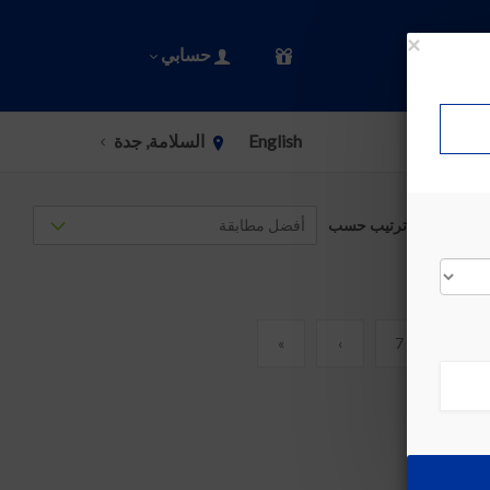
×
حسابي
English
السلامة, جدة
ترتيب حسب
»
›
7
6