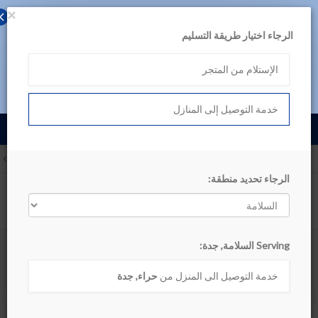
×
حمل تطبيق بن داود
الرجاء اختيار طريقة التسليم
لتجربة أفضل، تصفح المنتجات عبر التطبيق
الإستلام من المتجر
تصفح في التطبيق اللآن
خدمة التوصيل إلى المنازل
English
السلامة, جدة
الأقسام
الرجاء تحديد منطقة:
أظهر التصنيف
Serving السلامة, جدة:
الإلكترونيات و ملحقاتها
خدمة التوصيل الى المنزل من
حراء, جدة
ترتيب حسب