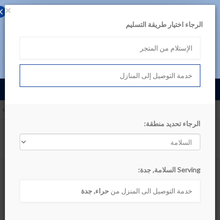
×
حمل تطبيق بن داود
الرجاء اختيار طريقة التسليم
لتجربة أفضل، تصفح المنتجات عبر التطبيق
الإستلام من المتجر
تصفح في التطبيق اللآن
خدمة التوصيل إلى المنازل
English
السلامة, جدة
الأقسام
الرجاء تحديد منطقة:
أظهر التصنيف
Serving السلامة, جدة:
أساسيات المطبخ
خدمة التوصيل الى المنزل من
حراء, جدة
ترتيب حسب