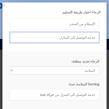
×
حمل تطبيق بن داود
الرجاء اختيار طريقة التسليم
لتجربة أفضل، تصفح المنتجات عبر التطبيق
الإستلام من المتجر
تصفح في التطبيق اللآن
خدمة التوصيل إلى المنازل
English
السلامة, جدة
الأقسام
الرجاء تحديد منطقة:
أظهر التصنيف
Serving السلامة, جدة:
المشروبات
خدمة التوصيل الى المنزل من
حراء, جدة
ترتيب حسب