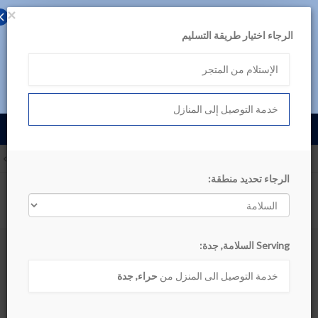
×
حمل تطبيق بن داود
الرجاء اختيار طريقة التسليم
لتجربة أفضل، تصفح المنتجات عبر التطبيق
الإستلام من المتجر
تصفح في التطبيق اللآن
خدمة التوصيل إلى المنازل
English
السلامة, جدة
الأقسام
الرجاء تحديد منطقة:
أظهر التصنيف
Serving السلامة, جدة:
المعيشة
خدمة التوصيل الى المنزل من
حراء, جدة
ترتيب حسب