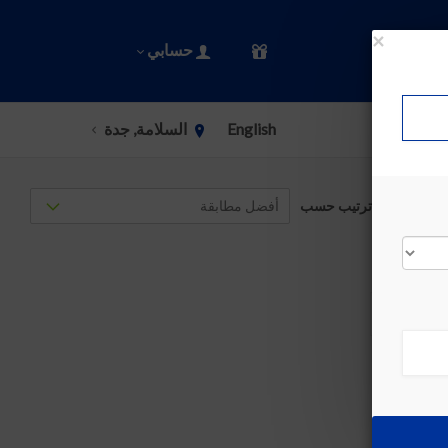
×
حسابي
English
السلامة, جدة
ترتيب حسب
»
›