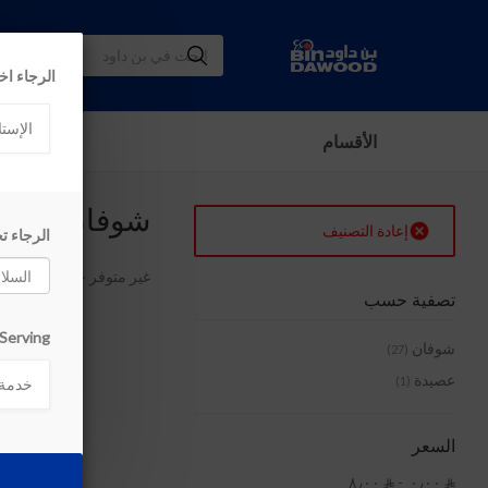
الرجاء اخ
الإستل
الأقسام
شوفان
إعادة التصنيف
الرجاء ت
غير متوفر حالياً
تصفية حسب
Serving السلامة, جدة:
شوفان
(27)
عصيدة
(1)
خدمة 
السعر
٠٫٠٠ ‏ -
٨٫٠٠ ‏

